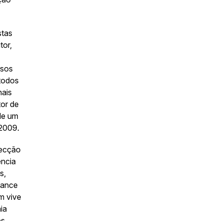
stas
tor,
rsos
todos
nais
or de
de um
 2009.
pecção
ência
s,
mance
m vive
ia
es