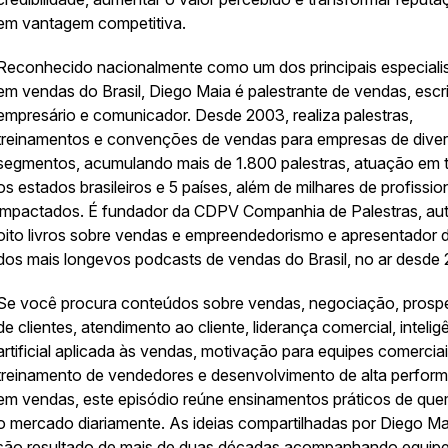
em vantagem competitiva.
Reconhecido nacionalmente como um dos principais especiali
em vendas do Brasil, Diego Maia é palestrante de vendas, escri
empresário e comunicador. Desde 2003, realiza palestras,
treinamentos e convenções de vendas para empresas de dive
segmentos, acumulando mais de 1.800 palestras, atuação em 
os estados brasileiros e 5 países, além de milhares de profissio
impactados. É fundador da CDPV Companhia de Palestras, aut
oito livros sobre vendas e empreendedorismo e apresentador 
dos mais longevos podcasts de vendas do Brasil, no ar desde
Se você procura conteúdos sobre vendas, negociação, pros
de clientes, atendimento ao cliente, liderança comercial, intelig
artificial aplicada às vendas, motivação para equipes comerciai
treinamento de vendedores e desenvolvimento de alta perfor
em vendas, este episódio reúne ensinamentos práticos de que
o mercado diariamente. As ideias compartilhadas por Diego Ma
são resultado de mais de duas décadas acompanhando equip