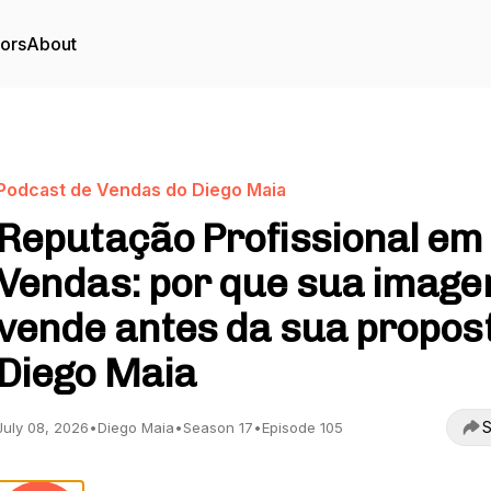
tors
About
Podcast de Vendas do Diego Maia
Reputação Profissional em
Vendas: por que sua imag
vende antes da sua propost
Diego Maia
S
July 08, 2026
•
Diego Maia
•
Season 17
•
Episode 105