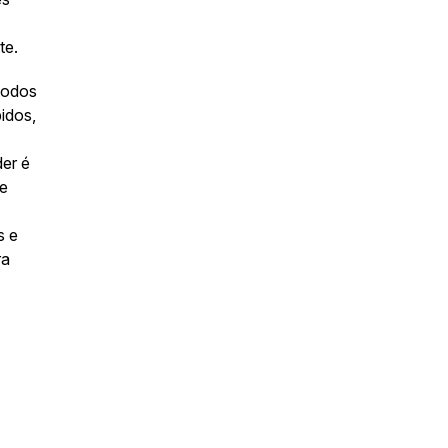
te.
todos
idos,
er é
Se
s e
ra