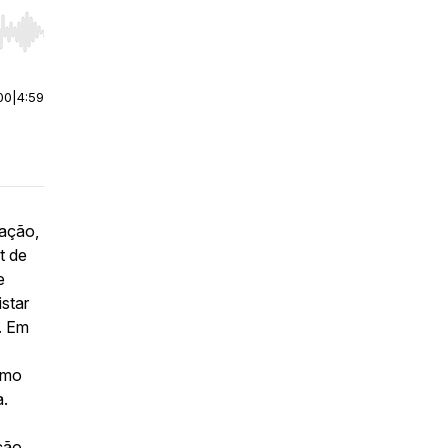
r end. Hold shift to jump forward or backward.
00
|
4:59
iação,
t de
e
star
. Em
como
a.
ação