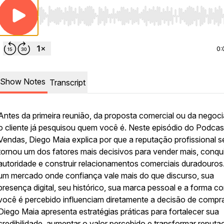
Use Left/Right to seek, Home/End to jump to start o
0:
Show Notes
Transcript
Antes da primeira reunião, da proposta comercial ou da negoc
o cliente já pesquisou quem você é. Neste episódio do Podcas
Vendas, Diego Maia explica por que a reputação profissional s
tornou um dos fatores mais decisivos para vender mais, conqui
autoridade e construir relacionamentos comerciais duradouros
um mercado onde confiança vale mais do que discurso, sua
presença digital, seu histórico, sua marca pessoal e a forma 
você é percebido influenciam diretamente a decisão de compr
Diego Maia apresenta estratégias práticas para fortalecer sua
credibilidade, aumentar o valor percebido e transformar reput