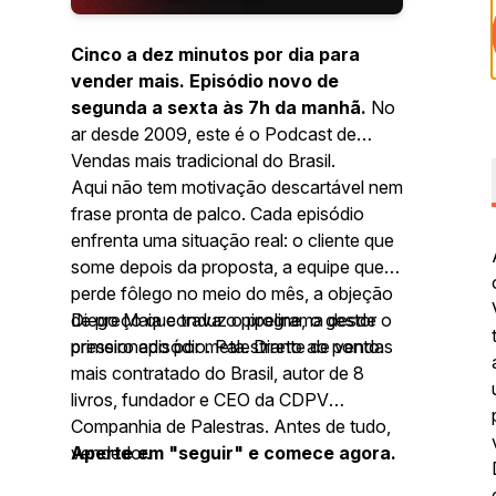
Cinco a dez minutos por dia para
vender mais. Episódio novo de
segunda a sexta às 7h da manhã.
No
ar desde 2009, este é o Podcast de
Vendas mais tradicional do Brasil.
Aqui não tem motivação descartável nem
frase pronta de palco. Cada episódio
enfrenta uma situação real: o cliente que
some depois da proposta, a equipe que
perde fôlego no meio do mês, a objeção
de preço que trava o pipeline, o gestor
Diego Maia conduz o programa desde o
pressionado por meta. Direto ao ponto.
primeiro episódio. Palestrante de vendas
mais contratado do Brasil, autor de 8
livros, fundador e CEO da CDPV
Companhia de Palestras. Antes de tudo,
vendedor.
Aperte em "seguir" e comece agora.