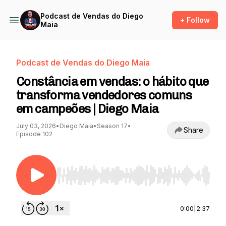
Podcast de Vendas do Diego
+ Follow
Maia
Podcast de Vendas do Diego Maia
Constância em vendas: o hábito que
transforma vendedores comuns
em campeões | Diego Maia
July 03, 2026
•
Diego Maia
•
Season 17
•
Share
Episode 102
Use Left/Right to seek, Home/End to jump to st
0:00
|
2:37