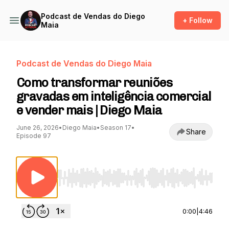
Podcast de Vendas do Diego
+ Follow
Maia
Podcast de Vendas do Diego Maia
Como transformar reuniões
gravadas em inteligência comercial
e vender mais | Diego Maia
June 26, 2026
•
Diego Maia
•
Season 17
•
Share
Episode 97
Use Left/Right to seek, Home/End to jump to st
0:00
|
4:46