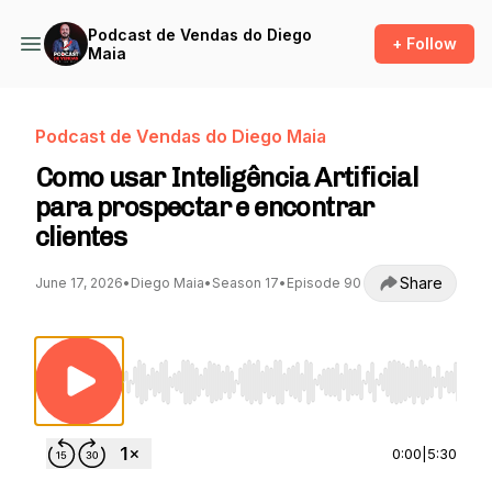
Podcast de Vendas do Diego
+ Follow
Maia
Podcast de Vendas do Diego Maia
Como usar Inteligência Artificial
para prospectar e encontrar
clientes
Share
June 17, 2026
•
Diego Maia
•
Season 17
•
Episode 90
Use Left/Right to seek, Home/End to jump to st
0:00
|
5:30