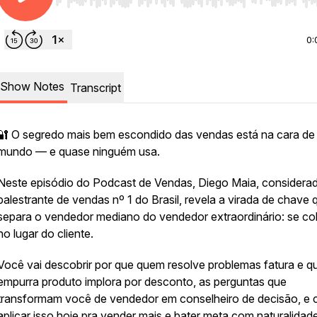
Use Left/Right to seek, Home/End to jump to start o
0:
Show Notes
Transcript
🔐 O segredo mais bem escondido das vendas está na cara de
mundo — e quase ninguém usa.
Neste episódio do Podcast de Vendas, Diego Maia, considera
palestrante de vendas nº 1 do Brasil, revela a virada de chave 
separa o vendedor mediano do vendedor extraordinário: se co
no lugar do cliente.
Você vai descobrir por que quem resolve problemas fatura e 
empurra produto implora por desconto, as perguntas que
transformam você de vendedor em conselheiro de decisão, e
aplicar isso hoje pra vender mais e bater meta com naturalidade