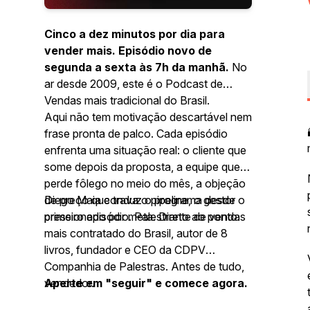
Cinco a dez minutos por dia para
vender mais. Episódio novo de
segunda a sexta às 7h da manhã.
No
ar desde 2009, este é o Podcast de
Vendas mais tradicional do Brasil.
Aqui não tem motivação descartável nem
frase pronta de palco. Cada episódio
enfrenta uma situação real: o cliente que
some depois da proposta, a equipe que
perde fôlego no meio do mês, a objeção
de preço que trava o pipeline, o gestor
Diego Maia conduz o programa desde o
pressionado por meta. Direto ao ponto.
primeiro episódio. Palestrante de vendas
mais contratado do Brasil, autor de 8
livros, fundador e CEO da CDPV
Companhia de Palestras. Antes de tudo,
vendedor.
Aperte em "seguir" e comece agora.