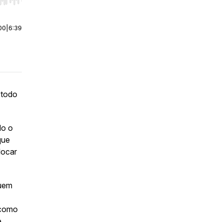
r end. Hold shift to jump forward or backward.
00
|
6:39
 todo
do o
que
locar
quem
 como
.