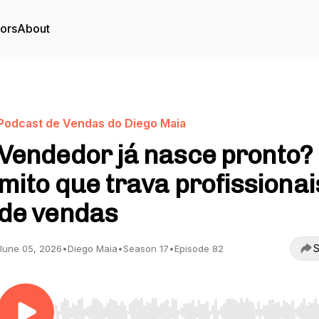
tors
About
Podcast de Vendas do Diego Maia
Vendedor já nasce pronto?
mito que trava profissionai
de vendas
S
June 05, 2026
•
Diego Maia
•
Season 17
•
Episode 82