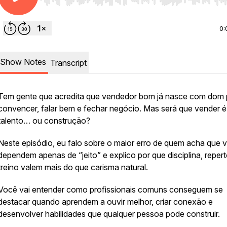
Use Left/Right to seek, Home/End to jump to start o
0:
Show Notes
Transcript
Tem gente que acredita que vendedor bom já nasce com dom 
convencer, falar bem e fechar negócio. Mas será que vender é
talento… ou construção?
Neste episódio, eu falo sobre o maior erro de quem acha que 
dependem apenas de “jeito” e explico por que disciplina, repert
treino valem mais do que carisma natural.
Você vai entender como profissionais comuns conseguem se
destacar quando aprendem a ouvir melhor, criar conexão e
desenvolver habilidades que qualquer pessoa pode construir.