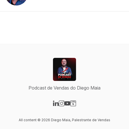
Podcast de Vendas do Diego Maia
Visit our LinkedIn page
Visit our Instagram page
Visit our YouTube page
Visit our Website page
All content © 2026 Diego Maia, Palestrante de Vendas