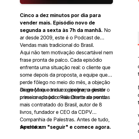
Cinco a dez minutos por dia para
vender mais. Episódio novo de
segunda a sexta às 7h da manhã.
No
ar desde 2009, este é o Podcast de
Vendas mais tradicional do Brasil.
Aqui não tem motivação descartável nem
frase pronta de palco. Cada episódio
enfrenta uma situação real: o cliente que
some depois da proposta, a equipe que
perde fôlego no meio do mês, a objeção
de preço que trava o pipeline, o gestor
Diego Maia conduz o programa desde o
pressionado por meta. Direto ao ponto.
primeiro episódio. Palestrante de vendas
mais contratado do Brasil, autor de 8
livros, fundador e CEO da CDPV
Companhia de Palestras. Antes de tudo,
vendedor.
Aperte em "seguir" e comece agora.