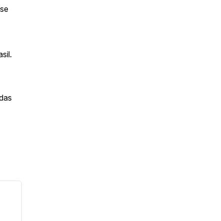
sse
sil.
 das