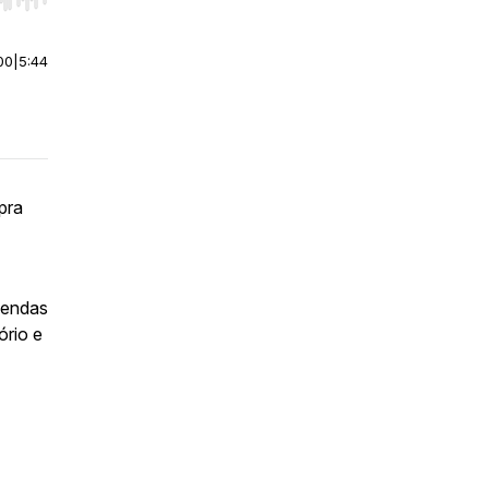
r end. Hold shift to jump forward or backward.
00
|
5:44
pra
vendas
ório e