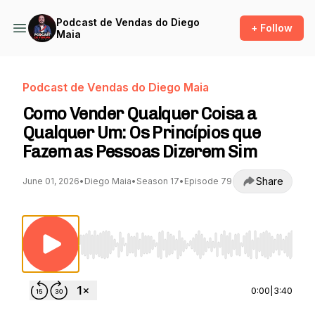
Podcast de Vendas do Diego
+ Follow
Maia
Podcast de Vendas do Diego Maia
Como Vender Qualquer Coisa a
Qualquer Um: Os Princípios que
Fazem as Pessoas Dizerem Sim
Share
June 01, 2026
•
Diego Maia
•
Season 17
•
Episode 79
Use Left/Right to seek, Home/End to jump to st
0:00
|
3:40