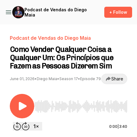
Podcast de Vendas do Diego
+ Follow
Maia
Podcast de Vendas do Diego Maia
Como Vender Qualquer Coisa a
Qualquer Um: Os Princípios que
Fazem as Pessoas Dizerem Sim
Share
June 01, 2026
•
Diego Maia
•
Season 17
•
Episode 79
Use Left/Right to seek, Home/End to jump to st
0:00
|
3:40