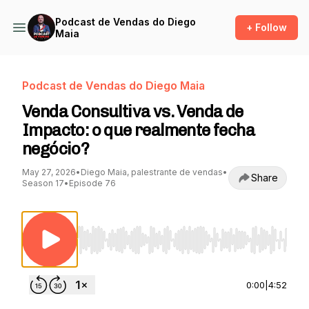
Podcast de Vendas do Diego
+ Follow
Maia
Podcast de Vendas do Diego Maia
Venda Consultiva vs. Venda de
Impacto: o que realmente fecha
negócio?
May 27, 2026
•
Diego Maia, palestrante de vendas
•
Share
Season 17
•
Episode 76
Use Left/Right to seek, Home/End to jump to st
0:00
|
4:52