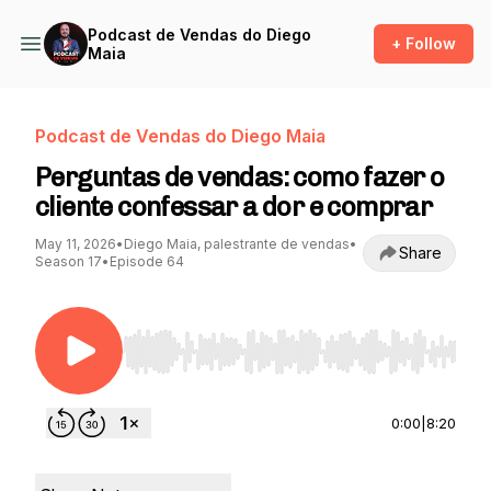
Podcast de Vendas do Diego
+ Follow
Maia
Podcast de Vendas do Diego Maia
Perguntas de vendas: como fazer o
cliente confessar a dor e comprar
May 11, 2026
•
Diego Maia, palestrante de vendas
•
Share
Season 17
•
Episode 64
Use Left/Right to seek, Home/End to jump to st
0:00
|
8:20