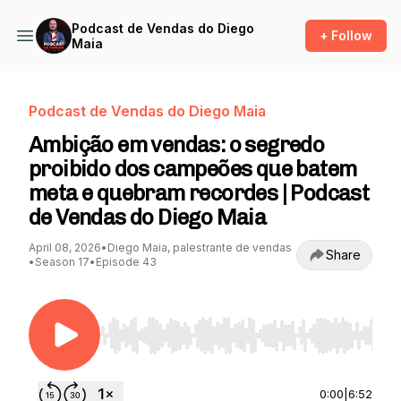
Podcast de Vendas do Diego
+ Follow
Maia
Podcast de Vendas do Diego Maia
Ambição em vendas: o segredo
proibido dos campeões que batem
meta e quebram recordes | Podcast
de Vendas do Diego Maia
April 08, 2026
•
Diego Maia, palestrante de vendas
Share
•
Season 17
•
Episode 43
Use Left/Right to seek, Home/End to jump to st
0:00
|
6:52