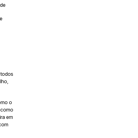
ade
 e
 todos
lho,
omo o
s como
eira em
 com