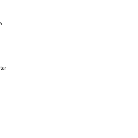
a
tar