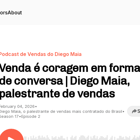
tors
About
Podcast de Vendas do Diego Maia
Venda é coragem em form
de conversa | Diego Maia,
palestrante de vendas
February 04, 2026
•
S
Diego Maia, o palestrante de vendas mais contratado do Brasil
•
Season 17
•
Episode 2