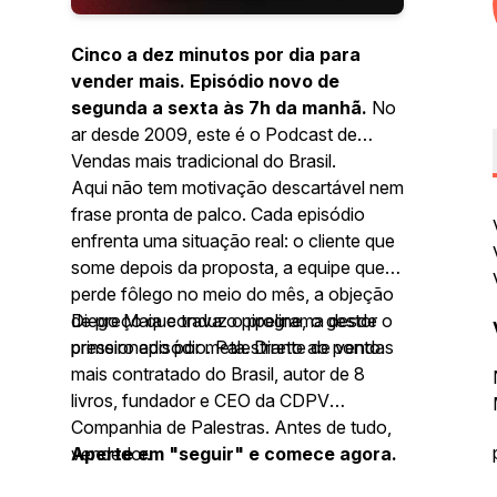
Cinco a dez minutos por dia para
vender mais. Episódio novo de
segunda a sexta às 7h da manhã.
No
ar desde 2009, este é o Podcast de
Vendas mais tradicional do Brasil.
Aqui não tem motivação descartável nem
frase pronta de palco. Cada episódio
enfrenta uma situação real: o cliente que
some depois da proposta, a equipe que
perde fôlego no meio do mês, a objeção
de preço que trava o pipeline, o gestor
Diego Maia conduz o programa desde o
pressionado por meta. Direto ao ponto.
primeiro episódio. Palestrante de vendas
mais contratado do Brasil, autor de 8
livros, fundador e CEO da CDPV
Companhia de Palestras. Antes de tudo,
vendedor.
Aperte em "seguir" e comece agora.