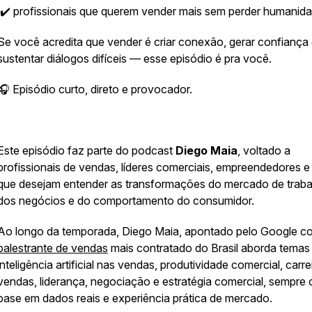
✔️ profissionais que querem vender mais sem perder humanid
Se você acredita que vender é criar conexão, gerar confiança
sustentar diálogos difíceis — esse episódio é pra você.
🎧 Episódio curto, direto e provocador.
Este episódio faz parte do podcast
Diego Maia
, voltado a
profissionais de vendas, líderes comerciais, empreendedores e
que desejam entender as transformações do mercado de traba
dos negócios e do comportamento do consumidor.
Ao longo da temporada, Diego Maia, apontado pelo Google c
palestrante de vendas
mais contratado do Brasil aborda tema
inteligência artificial nas vendas, produtividade comercial, carr
vendas, liderança, negociação e estratégia comercial, sempre
base em dados reais e experiência prática de mercado.