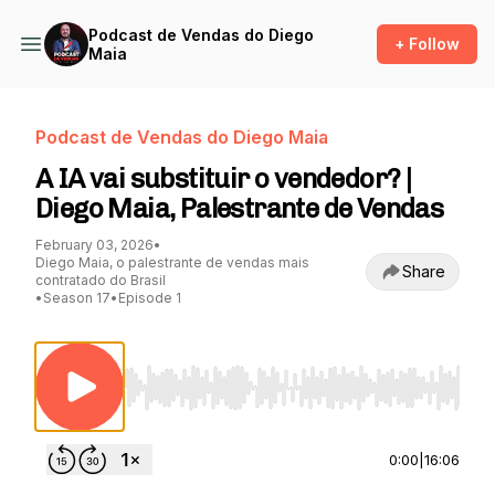
Podcast de Vendas do Diego
+ Follow
Maia
Podcast de Vendas do Diego Maia
A IA vai substituir o vendedor? |
Diego Maia, Palestrante de Vendas
February 03, 2026
•
Diego Maia, o palestrante de vendas mais
Share
contratado do Brasil
•
Season 17
•
Episode 1
Use Left/Right to seek, Home/End to jump to st
0:00
|
16:06